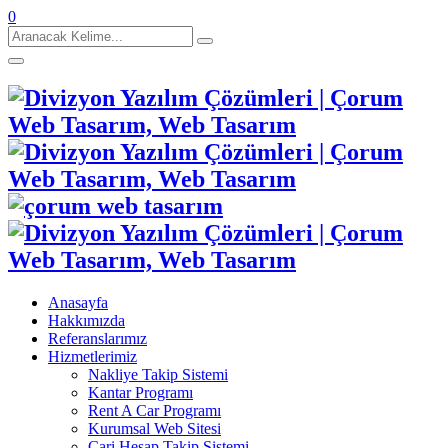
0
Aranacak
Kelime:
Anasayfa
Hakkımızda
Referanslarımız
Hizmetlerimiz
Nakliye Takip Sistemi
Kantar Programı
Rent A Car Programı
Kurumsal Web Sitesi
Cari Hesap Takip Sistemi