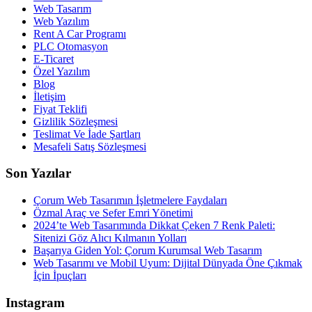
Web Tasarım
Web Yazılım
Rent A Car Programı
PLC Otomasyon
E-Ticaret
Özel Yazılım
Blog
İletişim
Fiyat Teklifi
Gizlilik Sözleşmesi
Teslimat Ve İade Şartları
Mesafeli Satış Sözleşmesi
Son Yazılar
Çorum Web Tasarımın İşletmelere Faydaları
Özmal Araç ve Sefer Emri Yönetimi
2024’te Web Tasarımında Dikkat Çeken 7 Renk Paleti:
Sitenizi Göz Alıcı Kılmanın Yolları
Başarıya Giden Yol: Çorum Kurumsal Web Tasarım
Web Tasarımı ve Mobil Uyum: Dijital Dünyada Öne Çıkmak
İçin İpuçları
Instagram