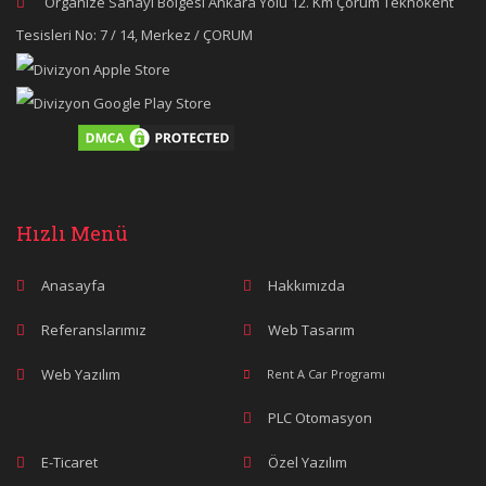
Organize Sanayi Bölgesi Ankara Yolu 12. Km Çorum Teknokent
Tesisleri No: 7 / 14, Merkez / ÇORUM
Hızlı Menü
Anasayfa
Hakkımızda
Referanslarımız
Web Tasarım
Web Yazılım
Rent A Car Programı
PLC Otomasyon
E-Ticaret
Özel Yazılım