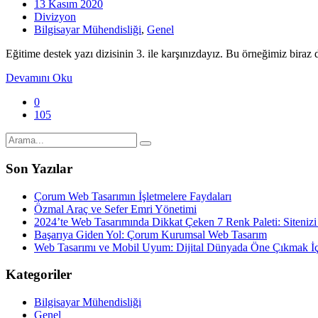
13 Kasım 2020
Divizyon
Bilgisayar Mühendisliği
,
Genel
Eğitime destek yazı dizisinin 3. ile karşınızdayız. Bu örneğimiz biraz
Devamını Oku
0
105
Son Yazılar
Çorum Web Tasarımın İşletmelere Faydaları
Özmal Araç ve Sefer Emri Yönetimi
2024’te Web Tasarımında Dikkat Çeken 7 Renk Paleti: Sitenizi
Başarıya Giden Yol: Çorum Kurumsal Web Tasarım
Web Tasarımı ve Mobil Uyum: Dijital Dünyada Öne Çıkmak İçi
Kategoriler
Bilgisayar Mühendisliği
Genel