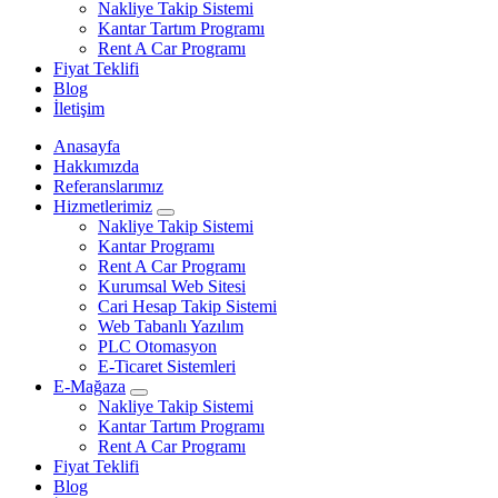
Nakliye Takip Sistemi
Kantar Tartım Programı
Rent A Car Programı
Fiyat Teklifi
Blog
İletişim
Anasayfa
Hakkımızda
Referanslarımız
Hizmetlerimiz
Nakliye Takip Sistemi
Kantar Programı
Rent A Car Programı
Kurumsal Web Sitesi
Cari Hesap Takip Sistemi
Web Tabanlı Yazılım
PLC Otomasyon
E-Ticaret Sistemleri
E-Mağaza
Nakliye Takip Sistemi
Kantar Tartım Programı
Rent A Car Programı
Fiyat Teklifi
Blog