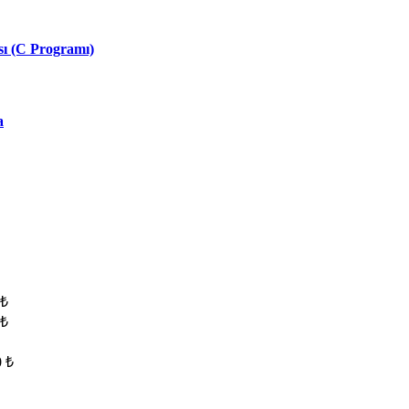
ası (C Programı)
a
₺
₺
0
₺