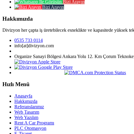
Bizi Arayın
Bizi Arayın
Hakkımızda
Divizyon her çapta iş üretebilecek esneklikte ve kapasitede yüksek tekn
0535 733 0114
info[at]divizyon.com
Organize Sanayi Bölgesi Ankara Yolu 12. Km Çorum Teknoken
Hızlı Menü
Anasayfa
Hakkımızda
Referanslarımız
Web Tasarım
Web Yazılım
Rent A Car Programı
PLC Otomasyon
E-Ticaret