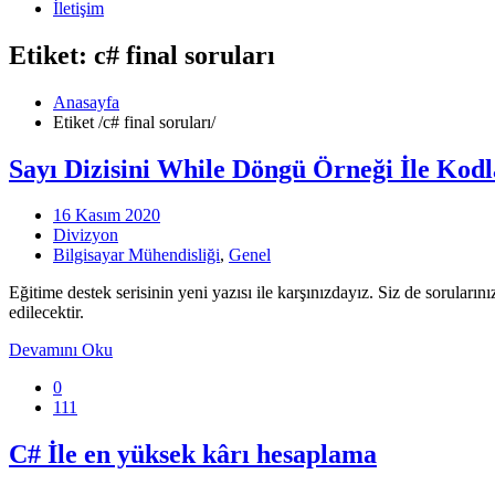
İletişim
Etiket: c# final soruları
Anasayfa
Etiket
/
c# final soruları/
Sayı Dizisini While Döngü Örneği İle Kod
16 Kasım 2020
Divizyon
Bilgisayar Mühendisliği
,
Genel
Eğitime destek serisinin yeni yazısı ile karşınızdayız. Siz de soruları
edilecektir.
Devamını Oku
0
111
C# İle en yüksek kârı hesaplama