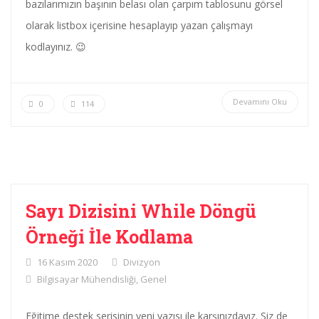
bazılarımızın başının belası olan çarpım tablosunu görsel
olarak listbox içerisine hesaplayıp yazan çalışmayı
kodlayınız. 😉
Devamını Oku
0
114
Sayı Dizisini While Döngü
Örneği İle Kodlama
16 Kasım 2020
Divizyon
Bilgisayar Mühendisliği
,
Genel
Eğitime destek serisinin yeni yazısı ile karşınızdayız. Siz de