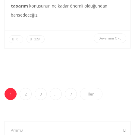
tasarım
konusunun ne kadar önemli olduğundan
bahsedeceğiz.
Devamını Oku
0
228
1
2
3
…
7
İleri