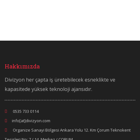
Hakkımızda
Divizyon her çapta iş üretebilecek esneklikte ve
kapasitede yüksek teknoloji ajansıdır.
0535 733 0114
info[at]divizyon.com
Organize Sanayi Bölgesi Ankara Yolu 12. Km Çorum Teknokent
Tesisleri No: 7 / 14, Merkez / ÇORUM