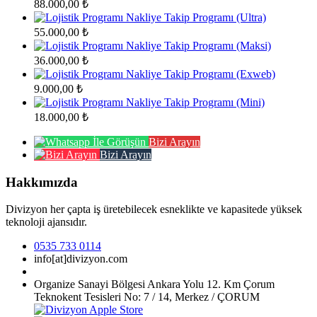
88.000,00
₺
Nakliye Takip Programı (Ultra)
55.000,00
₺
Nakliye Takip Programı (Maksi)
36.000,00
₺
Nakliye Takip Programı (Exweb)
9.000,00
₺
Nakliye Takip Programı (Mini)
18.000,00
₺
Bizi Arayın
Bizi Arayın
Hakkımızda
Divizyon her çapta iş üretebilecek esneklikte ve kapasitede yüksek
teknoloji ajansıdır.
0535 733 0114
info[at]divizyon.com
Organize Sanayi Bölgesi Ankara Yolu 12. Km Çorum
Teknokent Tesisleri No: 7 / 14, Merkez / ÇORUM