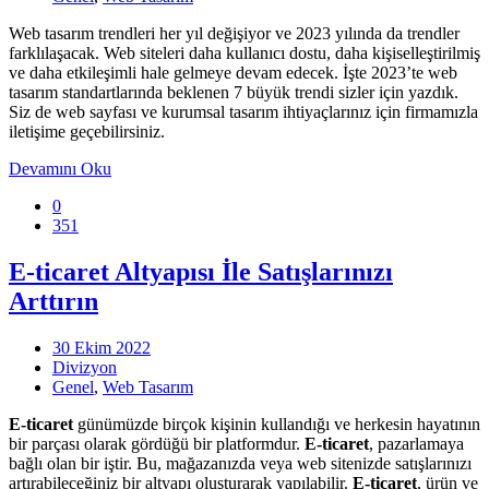
Web tasarım trendleri her yıl değişiyor ve 2023 yılında da trendler
farklılaşacak. Web siteleri daha kullanıcı dostu, daha kişiselleştirilmiş
ve daha etkileşimli hale gelmeye devam edecek. İşte 2023’te web
tasarım standartlarında beklenen 7 büyük trendi sizler için yazdık.
Siz de web sayfası ve kurumsal tasarım ihtiyaçlarınız için firmamızla
iletişime geçebilirsiniz.
Devamını Oku
0
351
E-ticaret Altyapısı İle Satışlarınızı
Arttırın
30 Ekim 2022
Divizyon
Genel
,
Web Tasarım
E-ticaret
günümüzde birçok kişinin kullandığı ve herkesin hayatının
bir parçası olarak gördüğü bir platformdur.
E-ticaret
, pazarlamaya
bağlı olan bir iştir. Bu, mağazanızda veya web sitenizde satışlarınızı
artırabileceğiniz bir altyapı oluşturarak yapılabilir.
E-ticaret
, ürün ve