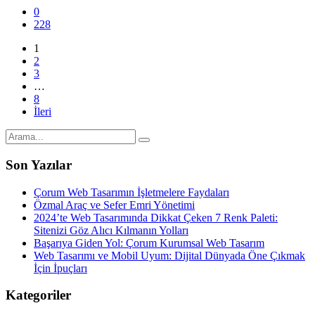
0
228
1
2
3
…
8
İleri
Son Yazılar
Çorum Web Tasarımın İşletmelere Faydaları
Özmal Araç ve Sefer Emri Yönetimi
2024’te Web Tasarımında Dikkat Çeken 7 Renk Paleti:
Sitenizi Göz Alıcı Kılmanın Yolları
Başarıya Giden Yol: Çorum Kurumsal Web Tasarım
Web Tasarımı ve Mobil Uyum: Dijital Dünyada Öne Çıkmak
İçin İpuçları
Kategoriler