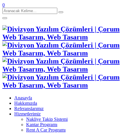
0
Aranacak
Kelime:
Anasayfa
Hakkımızda
Referanslarımız
Hizmetlerimiz
Nakliye Takip Sistemi
Kantar Programı
Rent A Car Programı