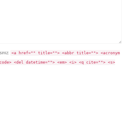
siniz:
<a href="" title=""> <abbr title=""> <acronym
code> <del datetime=""> <em> <i> <q cite=""> <s>