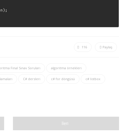
n);

116
Paylaş
oritma Final Sınav Soruları
algoritma örnekleri
lamaları
C# dersleri
c# for döngüsü
c# listbox
İleri