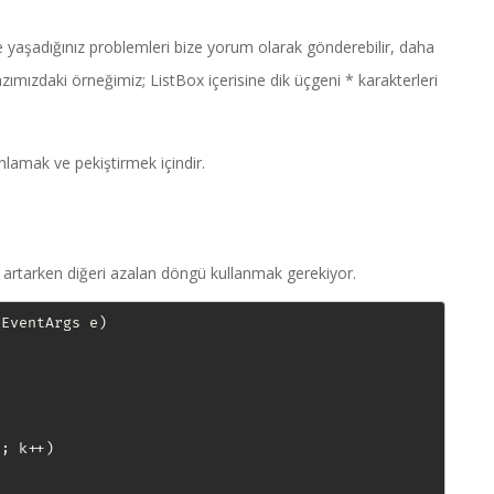
e yaşadığınız problemleri bize yorum olarak gönderebilir, daha
azımızdaki örneğimiz; ListBox içerisine dik üçgeni * karakterleri
nlamak ve pekiştirmek içindir.
i artarken diğeri azalan döngü kullanmak gerekiyor.
EventArgs e)

; k++)
