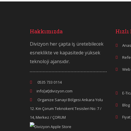
Hakkımızda
Hızlı
Divizyon her çapta iş üretebilecek
Anas
esneklikte ve kapasitede yüksek
Refe
teknoloji ajansıdır.
Web 
0535 733 0114
info[at]divizyon.com
E-Tic
Organize Sanayi Bölgesi Ankara Yolu
Blog
12. Km Çorum Teknokent Tesisleri No: 7 /
Fiyat
14, Merkez / ÇORUM