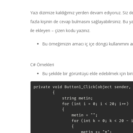
Yazı dizimize kaldığımız yerden devam ediyoruz. Siz d
fazla kişinin de cevap bulmasını sağlayabilirsiniz. Bu y
ile ekleyen – çizen kodu yazınız.
Bu örneğimizin amacı iç içe döngü kullanımını a
C# Örnekleri
Bu şekilde bir görüntüyü elde edebilmek için bir
private void Button1_Click(object sender, 
        {

            string metin;

            for (int i = 0; i < 20; i++)

            {

                metin = "";

                for (int k = 0; k < 20 - i
                {

                    metin += "*";
