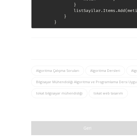
                }

                listSayilar.Items.Add(meti
            }

Algoritma Çalışma Soruları
Algoritma Dersleri
Alg
Bilgisayar Mühendisliği Algoritma ve Programlama Dersi Uygu
tokat bilgisayar mühendisliği
tokat web tasarım
Geri