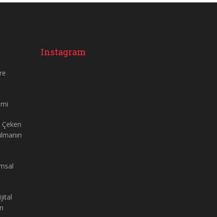
Instagram
re
imi
t Çeken
Kılmanın
umsal
ital
rı