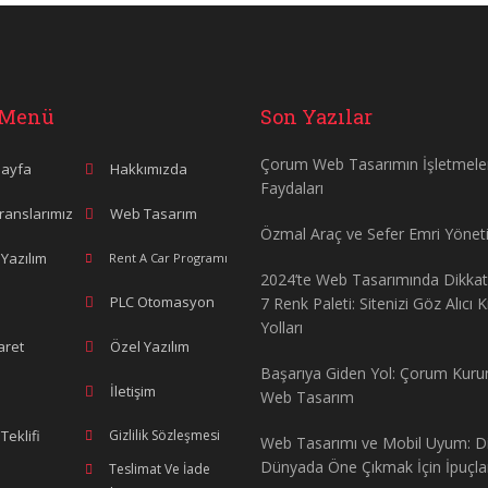
 Menü
Son Yazılar
Çorum Web Tasarımın İşletmele
ayfa
Hakkımızda
Faydaları
ranslarımız
Web Tasarım
Özmal Araç ve Sefer Emri Yönet
Yazılım
Rent A Car Programı
2024’te Web Tasarımında Dikka
PLC Otomasyon
7 Renk Paleti: Sitenizi Göz Alıcı 
Yolları
aret
Özel Yazılım
Başarıya Giden Yol: Çorum Kur
İletişim
Web Tasarım
 Teklifi
Gizlilik Sözleşmesi
Web Tasarımı ve Mobil Uyum: Dij
Dünyada Öne Çıkmak İçin İpuçla
Teslimat Ve İade