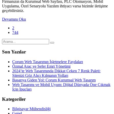
Firmanızın da Kurumsal Web Sayfası, PLC Otomasyon, Mobil
Uygulama, Özel Senaryolu Yazılım ihtiyacı varsa bizimle iletişime
geçebilirsiniz.
Devamını Oku
2
744
Son Yazılar
Çorum Web Tasarımın İşletmelere Faydaları
Özmal Araç ve Sefer Emri Yönetimi
2024’te Web Tasarımında Dikkat Çeken 7 Renk Paleti:
Sitenizi Göz Alıcı Kılmanın Yolları
Başarıya Giden Yol: Çorum Kurumsal Web Tasarım
Web Tasarımı ve Mobil Uyum: Dijital Dünyada Öne Çıkmak
İçin İpuçları
Kategoriler
Bilgisayar Mühendisliği
Genel