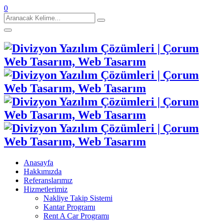
0
Aranacak
Kelime:
Anasayfa
Hakkımızda
Referanslarımız
Hizmetlerimiz
Nakliye Takip Sistemi
Kantar Programı
Rent A Car Programı