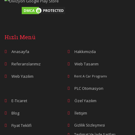
Hızlı Menü
Anasayfa
Hakkımızda
Referanslarımız
Web Tasarım
Web Yazılım
Rent A Car Programı
PLC Otomasyon
E-Ticaret
Özel Yazılım
Blog
İletişim
Fiyat Teklifi
Gizlilik Sözleşmesi
Teslimat Ve İade Şartları