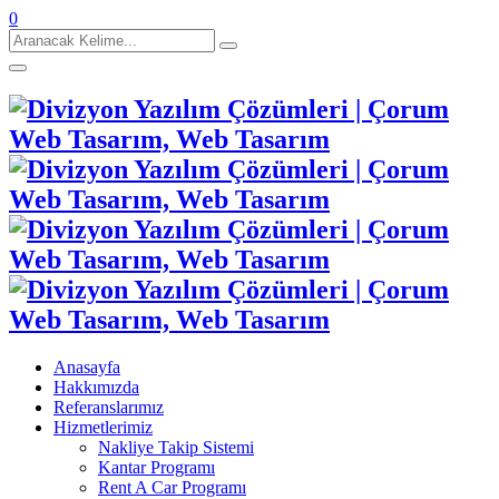
0
Aranacak
Kelime:
Anasayfa
Hakkımızda
Referanslarımız
Hizmetlerimiz
Nakliye Takip Sistemi
Kantar Programı
Rent A Car Programı