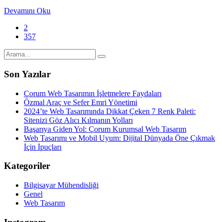
Devamını Oku
2
357
Son Yazılar
Çorum Web Tasarımın İşletmelere Faydaları
Özmal Araç ve Sefer Emri Yönetimi
2024’te Web Tasarımında Dikkat Çeken 7 Renk Paleti:
Sitenizi Göz Alıcı Kılmanın Yolları
Başarıya Giden Yol: Çorum Kurumsal Web Tasarım
Web Tasarımı ve Mobil Uyum: Dijital Dünyada Öne Çıkmak
İçin İpuçları
Kategoriler
Bilgisayar Mühendisliği
Genel
Web Tasarım