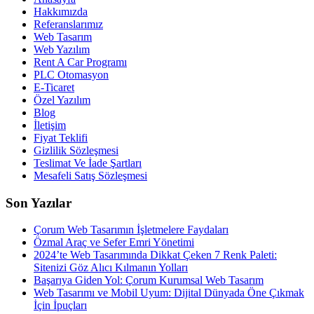
Hakkımızda
Referanslarımız
Web Tasarım
Web Yazılım
Rent A Car Programı
PLC Otomasyon
E-Ticaret
Özel Yazılım
Blog
İletişim
Fiyat Teklifi
Gizlilik Sözleşmesi
Teslimat Ve İade Şartları
Mesafeli Satış Sözleşmesi
Son Yazılar
Çorum Web Tasarımın İşletmelere Faydaları
Özmal Araç ve Sefer Emri Yönetimi
2024’te Web Tasarımında Dikkat Çeken 7 Renk Paleti:
Sitenizi Göz Alıcı Kılmanın Yolları
Başarıya Giden Yol: Çorum Kurumsal Web Tasarım
Web Tasarımı ve Mobil Uyum: Dijital Dünyada Öne Çıkmak
İçin İpuçları