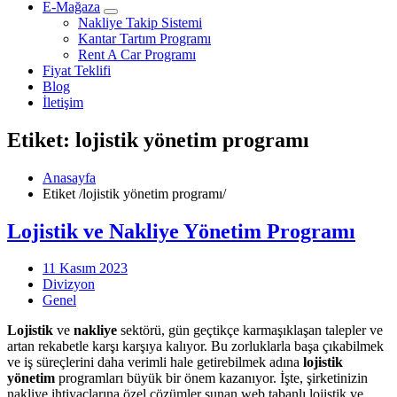
E-Mağaza
Nakliye Takip Sistemi
Kantar Tartım Programı
Rent A Car Programı
Fiyat Teklifi
Blog
İletişim
Etiket: lojistik yönetim programı
Anasayfa
Etiket
/
lojistik yönetim programı/
Lojistik ve Nakliye Yönetim Programı
11 Kasım 2023
Divizyon
Genel
Lojistik
ve
nakliye
sektörü, gün geçtikçe karmaşıklaşan talepler ve
artan rekabetle karşı karşıya kalıyor. Bu zorluklarla başa çıkabilmek
ve iş süreçlerini daha verimli hale getirebilmek adına
lojistik
yönetim
programları büyük bir önem kazanıyor. İşte, şirketinizin
nakliye ihtiyaçlarına özel çözümler sunan web tabanlı lojistik ve