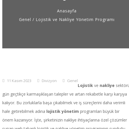
Fiyat Teklifi
Blog
Anasayfa
İletişim
Genel
/
Lojistik ve Nakliye Yönetim Programı
11 Kasım 2023
Divizyon
Genel
Lojistik
ve
nakliye
sektör
gün geçtikçe karmaşıklaşan talepler ve artan rekabetle karşı karşıya
kalıyor. Bu zorluklarla başa çıkabilmek ve iş süreçlerini daha verimli
hale getirebilmek adına
lojistik yönetim
programları büyük bir
önem kazanıyor. İşte, şirketinizin nakliye ihtiyaçlarına özel çözümler
sunan web tabanlı lojistik ve nakliye yönetim programının sunduğu