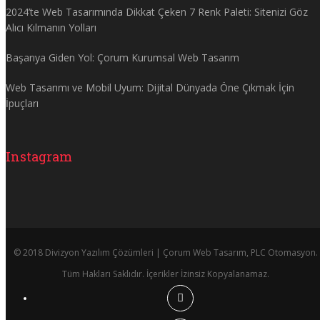
2024’te Web Tasarımında Dikkat Çeken 7 Renk Paleti: Sitenizi Göz
Alıcı Kılmanın Yolları
Başarıya Giden Yol: Çorum Kurumsal Web Tasarım
Web Tasarımı ve Mobil Uyum: Dijital Dünyada Öne Çıkmak İçin
İpuçları
Instagram
© 2018 Divizyon Yazılım Çözümleri | Çorum Web Tasarım, PLC Otomasyon.
Tüm Hakları Saklıdır. İçerikler İzinsiz Kopyalanamaz.