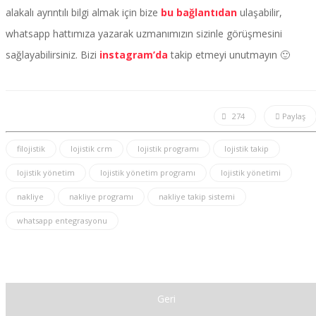
alakalı ayrıntılı bilgi almak için bize
bu bağlantıdan
ulaşabilir,
whatsapp hattımıza yazarak uzmanımızın sizinle görüşmesini
sağlayabilirsiniz. Bizi
instagram’da
takip etmeyi unutmayın 🙂
274
Paylaş
filojistik
lojistik crm
lojistik programı
lojistik takip
lojistik yönetim
lojistik yönetim programı
lojistik yönetimi
nakliye
nakliye programı
nakliye takip sistemi
whatsapp entegrasyonu
Geri