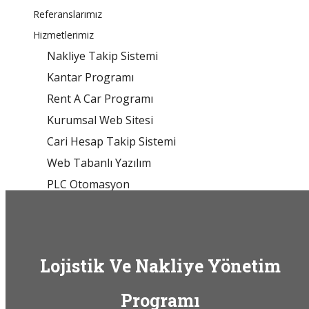
Referanslarımız
Hizmetlerimiz
Nakliye Takip Sistemi
Kantar Programı
Rent A Car Programı
Kurumsal Web Sitesi
Cari Hesap Takip Sistemi
Web Tabanlı Yazılım
PLC Otomasyon
E-Ticaret Sistemleri
E-Mağaza
Nakliye Takip Sistemi
Lojistik Ve Nakliye Yönetim
Kantar Tartım Programı
Rent A Car Programı
Programı