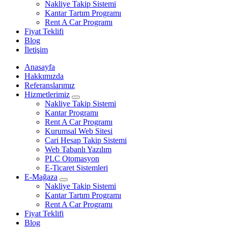
Nakliye Takip Sistemi
Kantar Tartım Programı
Rent A Car Programı
Fiyat Teklifi
Blog
İletişim
Anasayfa
Hakkımızda
Referanslarımız
Hizmetlerimiz
Nakliye Takip Sistemi
Kantar Programı
Rent A Car Programı
Kurumsal Web Sitesi
Cari Hesap Takip Sistemi
Web Tabanlı Yazılım
PLC Otomasyon
E-Ticaret Sistemleri
E-Mağaza
Nakliye Takip Sistemi
Kantar Tartım Programı
Rent A Car Programı
Fiyat Teklifi
Blog