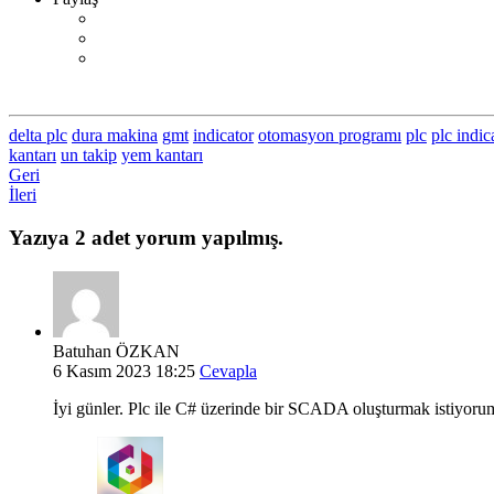
delta plc
dura makina
gmt
indicator
otomasyon programı
plc
plc indic
kantarı
un takip
yem kantarı
Geri
İleri
Yazıya 2 adet yorum yapılmış.
Batuhan ÖZKAN
6 Kasım 2023 18:25
Cevapla
İyi günler. Plc ile C# üzerinde bir SCADA oluşturmak istiyorum.