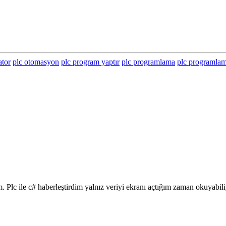
ator
plc otomasyon
plc program yaptır
plc programlama
plc programlam
 Plc ile c# haberleştirdim yalnız veriyi ekranı açtığım zaman okuyabil