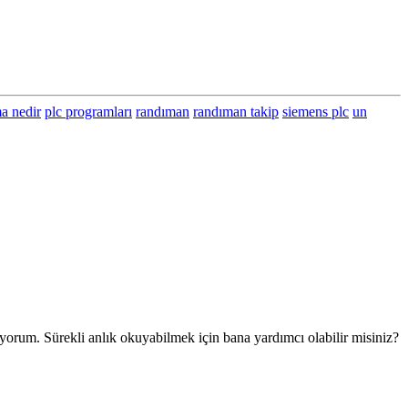
a nedir
plc programları
randıman
randıman takip
siemens plc
un
iyorum. Sürekli anlık okuyabilmek için bana yardımcı olabilir misiniz?