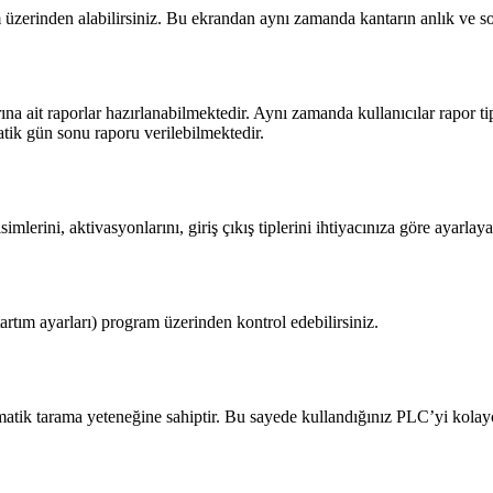
zerinden alabilirsiniz. Bu ekrandan aynı zamanda kantarın anlık ve son 
na ait raporlar hazırlanabilmektedir. Aynı zamanda kullanıcılar rapor t
atik gün sonu raporu verilebilmektedir.
mlerini, aktivasyonlarını, giriş çıkış tiplerini ihtiyacınıza göre ayarlayab
tım ayarları) program üzerinden kontrol edebilirsiniz.
matik tarama yeteneğine sahiptir. Bu sayede kullandığınız PLC’yi kolayc