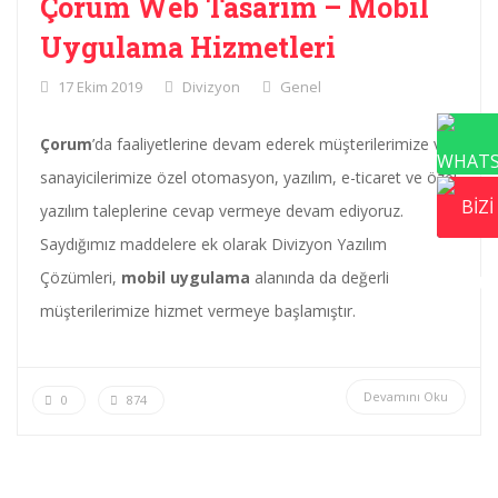
Çorum Web Tasarım – Mobil
Uygulama Hizmetleri
17 Ekim 2019
Divizyon
Genel
Çorum
’da faaliyetlerine devam ederek müşterilerimize ve
sanayicilerimize özel otomasyon, yazılım, e-ticaret ve özel
yazılım taleplerine cevap vermeye devam ediyoruz.
Saydığımız maddelere ek olarak Divizyon Yazılım
Çözümleri,
mobil uygulama
alanında da değerli
müşterilerimize hizmet vermeye başlamıştır.
Devamını Oku
0
874