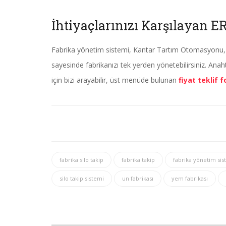
İhtiyaçlarınızı Karşılayan E
Fabrika yönetim sistemi, Kantar Tartım Otomasyonu,
sayesinde fabrikanızı tek yerden yönetebilirsiniz. Anah
için bizi arayabilir, üst menüde bulunan
fiyat teklif
fabrika silo takip
fabrika takip
fabrika yönetim sis
silo takip sistemi
un fabrikası
yem fabrikası