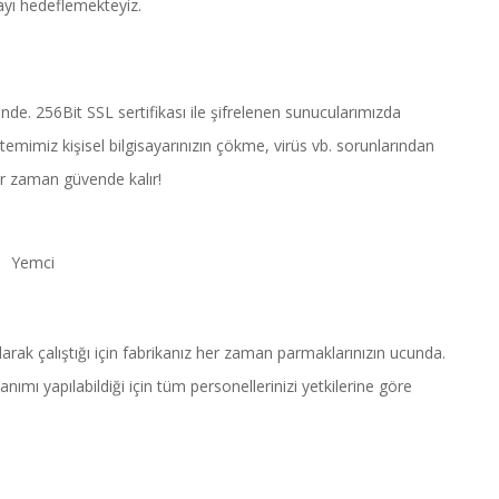
ayı hedeflemekteyiz.
de. 256Bit SSL sertifikası ile şifrelenen sunucularımızda
temimiz kişisel bilgisayarınızın çökme, virüs vb. sorunlarından
er zaman güvende kalır!
Yemci
arak çalıştığı için fabrikanız her zaman parmaklarınızın ucunda.
tanımı yapılabildiği için tüm personellerinizi yetkilerine göre