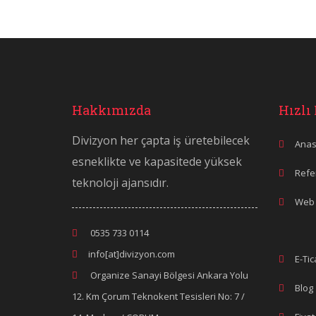
Hakkımızda
Hızlı
Divizyon her çapta iş üretebilecek
Anas
esneklikte ve kapasitede yüksek
Refe
teknoloji ajansıdır.
Web 
0535 733 0114
info[at]divizyon.com
E-Tic
Organize Sanayi Bölgesi Ankara Yolu
Blog
12. Km Çorum Teknokent Tesisleri No: 7 /