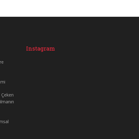
Instagram
re
imi
t Çeken
Kılmanın
umsal