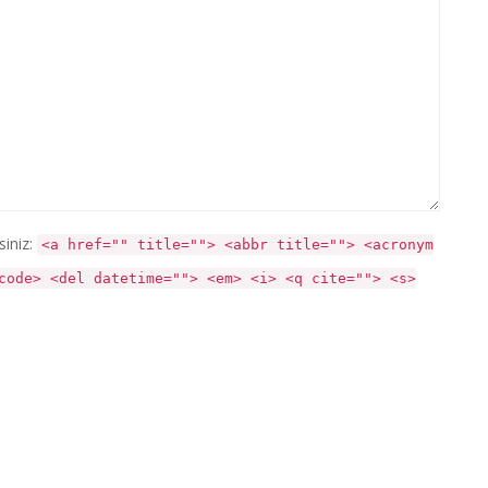
siniz:
<a href="" title=""> <abbr title=""> <acronym
code> <del datetime=""> <em> <i> <q cite=""> <s>