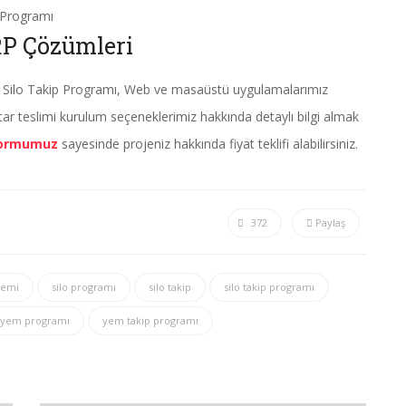
Programı
RP Çözümleri
 Silo Takip Programı, Web ve masaüstü uygulamalarımız
tar teslimi kurulum seçeneklerimiz hakkında detaylı bilgi almak
 formumuz
sayesinde projeniz hakkında fiyat teklifi alabilirsiniz.
372
Paylaş
temi
silo programı
silo takip
silo takip programı
yem programı
yem takip programı