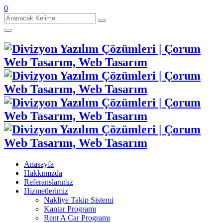
0
Aranacak
Kelime:
Anasayfa
Hakkımızda
Referanslarımız
Hizmetlerimiz
Nakliye Takip Sistemi
Kantar Programı
Rent A Car Programı