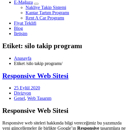
E-Mağaza
Nakliye Takip Sistemi
Kantar Tartım Programı
Rent A Car Programı
Fiyat Teklifi
Blog
İletişim
Etiket: silo takip programı
Anasayfa
Etiket
/
silo takip programı/
Responsive Web Sitesi
25 Eylül 2020
Divizyon
Genel
,
Web Tasarım
Responsive Web Sitesi
Responsive web siteleri hakkında bilgi vereceğimiz bu yazımızda
yeni güncellemeler ile birlikte Google’ın
Responsive
tasarımlara ne