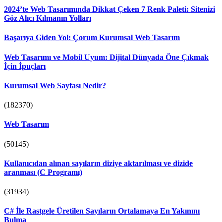
2024’te Web Tasarımında Dikkat Çeken 7 Renk Paleti: Sitenizi
Göz Alıcı Kılmanın Yolları
Başarıya Giden Yol: Çorum Kurumsal Web Tasarım
Web Tasarımı ve Mobil Uyum: Dijital Dünyada Öne Çıkmak
İçin İpuçları
Kurumsal Web Sayfası Nedir?
(182370)
Web Tasarım
(50145)
Kullanıcıdan alınan sayıların diziye aktarılması ve dizide
aranması (C Programı)
(31934)
C# İle Rastgele Üretilen Sayıların Ortalamaya En Yakınını
Bulma