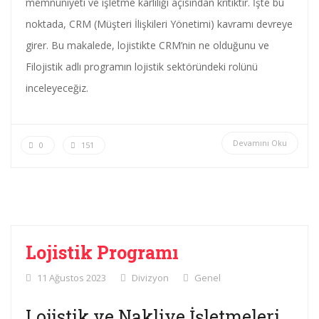
memnuniyeti ve işletme karlılığı açısından kritiktir. İşte bu
noktada, CRM (Müşteri İlişkileri Yönetimi) kavramı devreye
girer. Bu makalede, lojistikte CRM’nin ne olduğunu ve
Filojistik adlı programın lojistik sektöründeki rolünü
inceleyeceğiz.
Devamını Oku
0
151
Lojistik Programı
11 Ağustos 2023
Divizyon
Genel
Lojistik ve Nakliye İşletmeleri