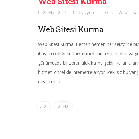
Web Sitesi Kurma
20 Mart 2021
Divizyon
Genel
,
Web Tasar
Web Sitesi Kurma
Web Sitesi Kurma; Hemen hemen her sektörde büyü
ihtiyacı olduğunu fark etmek için uzman olmaya ge
günümüzde bir zorunluluk haline geldi. Kullanıcıları
hizmeti öncelikle internette arıyor. Peki siz bu yarış
devamında…
0
740