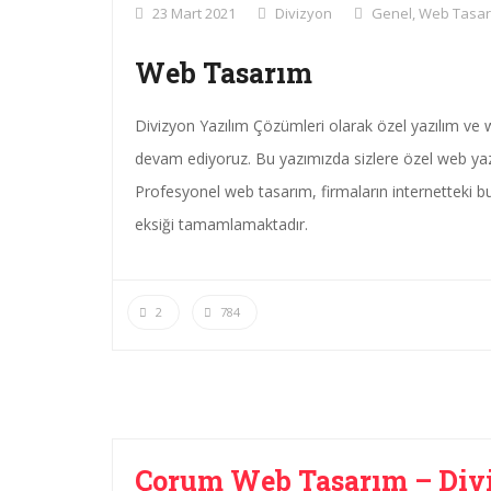
23 Mart 2021
Divizyon
Genel
,
Web Tasar
Web Tasarım
Divizyon Yazılım Çözümleri olarak özel yazılım v
devam ediyoruz. Bu yazımızda sizlere özel web yaz
Profesyonel web tasarım, firmaların internetteki bulun
eksiği tamamlamaktadır.
2
784
Çorum Web Tasarım – Div