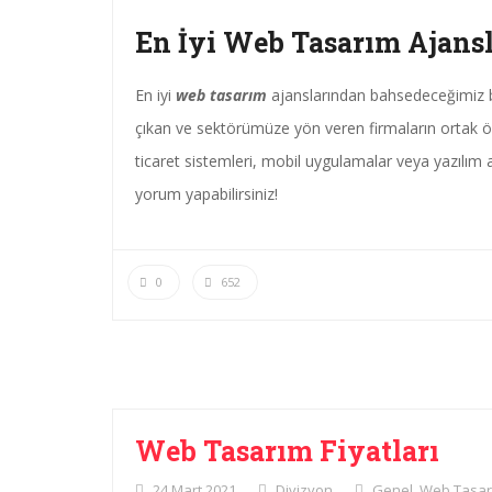
En İyi Web Tasarım Ajansl
En iyi
web tasarım
ajanslarından bahsedeceğimiz 
çıkan ve sektörümüze yön veren firmaların ortak ö
ticaret sistemleri, mobil uygulamalar veya yazılım al
yorum yapabilirsiniz!
0
652
Web Tasarım Fiyatları
24 Mart 2021
Divizyon
Genel
,
Web Tasar