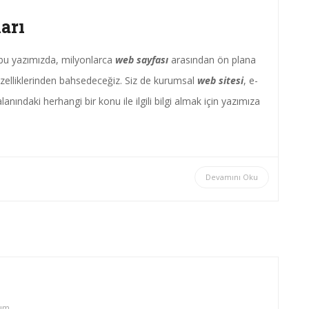
arı
bu yazımızda, milyonlarca
web sayfası
arasından ön plana
zelliklerinden bahsedeceğiz. Siz de kurumsal
web sitesi
, e-
anındaki herhangi bir konu ile ilgili bilgi almak için yazımıza
Devamını Oku
ım