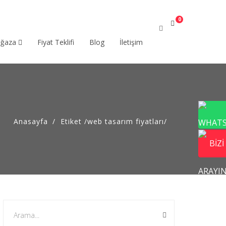
0
ağaza
Fiyat Teklifi
Blog
İletişim
Anasayfa
Etiket
/
web tasarım fiyatları/