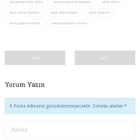
kurumsal web sitesi
kurumsal web tasarım
web sitesi
web sitesi fiyatları
web sitesi yaptır
web tasarım
web tasarım nedir
web tasarımın önemi
Geri
İleri
Yorum Yazın
E-Posta Adresiniz görüntülenmeyecektir. Zorunlu alanlar
*