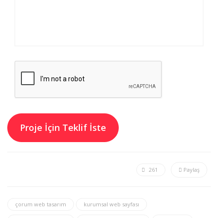
261
Paylaş
çorum web tasarım
kurumsal web sayfası