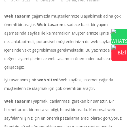
10 Ekim 2022
Divizyon
Genel
,
Web Tasarım
Web tasarım
çağımızda müşterilerimize ulaşabilmek adına çok
önemli bir araçtır.
Web tasarımı
, sadece basit bir yapım
aşamasında sayfası ile kalmamalıdır. Müşterilerinize işinizi çok
net anlatabilmeli, potansiyel müşterilerinizin de web sayfanız
içerisinde vakit geçirebilmesi gerekmektedir. Bu yazımızda siz
değerli ziyaretçilerimize web tasarımın öneminden bahsetmeye
çalışacağız.
İyi tasarlanmış bir
web sitesi
/web sayfası, internet çağında
müşterilerinize ulaşmak için çok önemli bir araçtır.
Web tasarımı
yapmak, canlanması gereken bir sanattır. Bir
hizmet aracı, bir meta ve bilgi, hepsi bir arada. Kurumsal web
sayfalarını işiniz için en önemli pazarlama aracı olarak görüyoruz.
Sitenizin güzel görünmekten veya bazı arama motorlarında