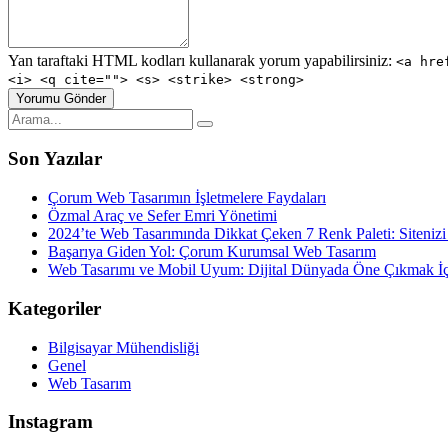
Yan taraftaki HTML kodları kullanarak yorum yapabilirsiniz:
<a hre
<i> <q cite=""> <s> <strike> <strong>
Son Yazılar
Çorum Web Tasarımın İşletmelere Faydaları
Özmal Araç ve Sefer Emri Yönetimi
2024’te Web Tasarımında Dikkat Çeken 7 Renk Paleti: Sitenizi
Başarıya Giden Yol: Çorum Kurumsal Web Tasarım
Web Tasarımı ve Mobil Uyum: Dijital Dünyada Öne Çıkmak İçi
Kategoriler
Bilgisayar Mühendisliği
Genel
Web Tasarım
Instagram