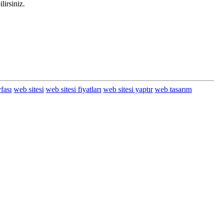
lirsiniz.
fası
web sitesi
web sitesi fiyatları
web sitesi yaptır
web tasarım