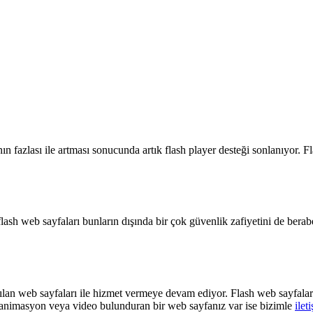
n fazlası ile artması sonucunda artık flash player desteği sonlanıyor. F
ash web sayfaları bunların dışında bir çok güvenlik zafiyetini de bera
ılan web sayfaları ile hizmet vermeye devam ediyor. Flash web sayfala
sh animasyon veya video bulunduran bir web sayfanız var ise bizimle
ilet