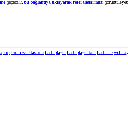
şime
geçebilir,
bu bağlantıya tıklayarak referanslarımızı
görüntüleyebi
aptır
çorum web tasarım
flash player
flash player bitti
flash site
web say