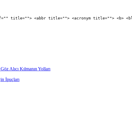
f="" title=""> <abbr title=""> <acronym title=""> <b> <b
 Göz Alıcı Kılmanın Yolları
n İpuçları