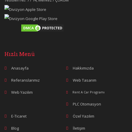
Tesisleri No: 7 / 14, Merkez / ÇORUM
Hızlı Menü
Anasayfa
Hakkımızda
Referanslarımız
Web Tasarım
Web Yazılım
Rent A Car Programı
PLC Otomasyon
E-Ticaret
Özel Yazılım
Blog
İletişim