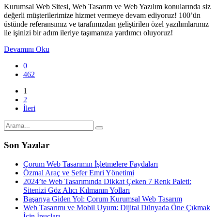
Kurumsal Web Sitesi, Web Tasarım ve Web Yazılım konularında siz
değerli müşterilerimize hizmet vermeye devam ediyoruz! 100’ün
üstünde referansımız ve tarafımızdan geliştirilen özel yazılımlarımız
ile işinizi bir adım ileriye taşımanıza yardımcı oluyoruz!
Devamını Oku
0
462
1
2
İleri
Son Yazılar
Çorum Web Tasarımın İşletmelere Faydaları
Özmal Araç ve Sefer Emri Yönetimi
2024’te Web Tasarımında Dikkat Çeken 7 Renk Paleti:
Sitenizi Göz Alıcı Kılmanın Yolları
Başarıya Giden Yol: Çorum Kurumsal Web Tasarım
Web Tasarımı ve Mobil Uyum: Dijital Dünyada Öne Çıkmak
İçin İpuçları