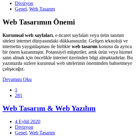
Divizyon
Genel
,
Web Tasarım
Web Tasarımın Önemi
Kurumsal web sayfaları
, e-ticaret sayfaları veya ürün tanıtım
siteleri internet dünyasındaki dükkanınızdır. Gelişen teknoloji ve
internetin yaygınlaşması ile birlikte
web tasarım
konusu da ayrıca
bir önem kazanmıştır. Potansiyel müşteriler, artık ürün veya hizmet
satın almak için öncelikle internet üzerinden bilgi almaktadırlar. Bu
yazımızda sizlere kurumsal web sitelerinin öneminden bahsetmeye
çalışacağız.
Devamını Oku
1
281
Web Tasarım & Web Yazılım
4 Eylül 2020
Divizyon
Genel
,
Web Tasarım