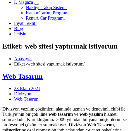
E-Mağaza
Nakliye Takip Sistemi
Kantar Tartım Programı
Rent A Car Programı
Fiyat Teklifi
Blog
İletişim
Etiket: web sitesi yaptırmak istiyorum
Anasayfa
Etiket
/
web sitesi yaptırmak istiyorum/
Web Tasarım
23 Ekim 2021
Divizyon
Web Tasarım
Divizyon yazılım çözümleri, alanında uzman ve deneyimli ekibi ile
Türkiye’nin bir çok iline
web tasarım
ve
web yazılım
hizmeti
sunmaktadır. Kurulduğumuz 2009 yılından bu yana müşterilerimize
profesyonel çözümler sunmaktayız. Divizyon
Web Tasarım
,
müşterilerine özel otomasyon ihtiyaçlarından e-ticaret paketlerine,