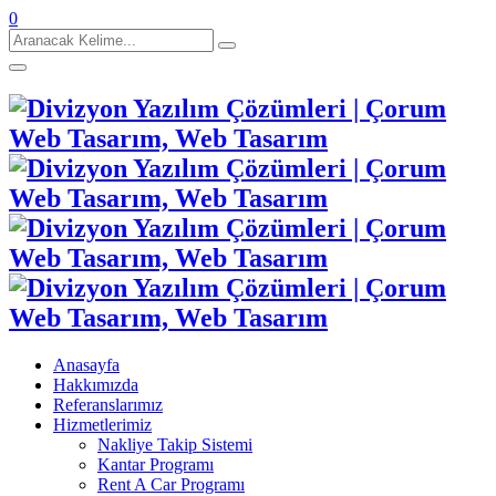
0
Aranacak
Kelime:
Anasayfa
Hakkımızda
Referanslarımız
Hizmetlerimiz
Nakliye Takip Sistemi
Kantar Programı
Rent A Car Programı